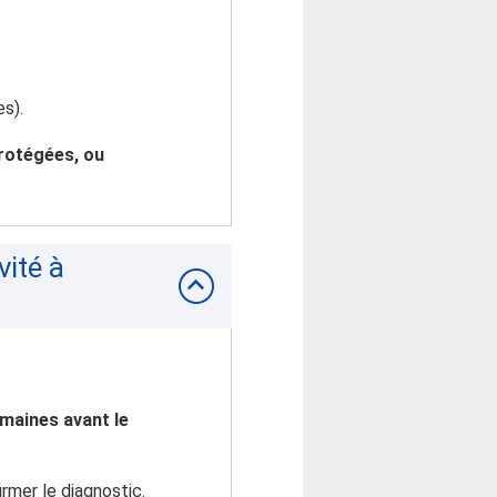
es).
protégées, ou
vité à
emaines avant le
rmer le diagnostic.