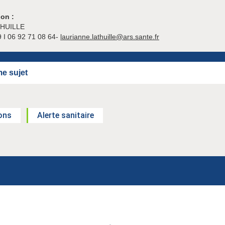
on :
THUILLE
9 I 06 92 71 08 64-
laurianne.lathuille@ars.sante.fr
e sujet
ons
Alerte sanitaire