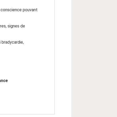
la conscience pouvant
ires, signes de
i bradycardie,
ance