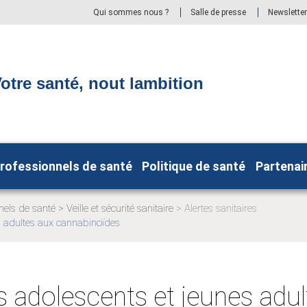
Qui sommes nous ?
Salle de presse
Newsletter
otre santé, nout lambition
rofessionnels de santé
Politique de santé
Partenai
nels de santé
Veille et sécurité sanitaire
Alertes sanitaires
Page
s adultes aux cannabinoïdes
actuelle:
s adolescents et jeunes adu