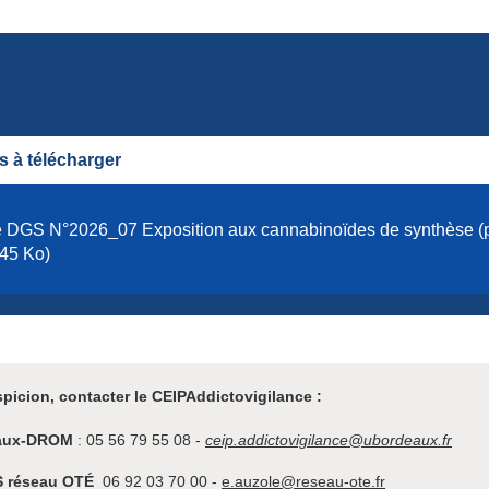
 à télécharger
 DGS N°2026_07 Exposition aux cannabinoïdes de synthèse (p
45 Ko)
picion, contacter le CEIPAddictovigilance :
aux-DROM
: 05 56 79 55 08 -
ceip.addictovigilance@ubordeaux.fr
 réseau OTÉ
06 92 03 70 00 -
e.auzole@reseau-ote.fr