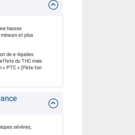
 une hausse
 mineurs et plus
on de e-liquides
 effets du THC mais
on « PTC » (Pète ton
lance
niques sévères,