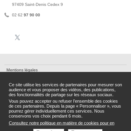
97409 Saint-Denis Cedex 9
02 62
97 90 00
Mentions légales
Plan du site
Ce site utilise les services de partenaires pour mesurer son
audience et vous proposer des vidéos, des publications,
Accessibilité : partiellement conforme
des fonctionnalités de partage sur les réseaux sociaux.
Gestion des cookies
Vous pouvez accepter ou refuser l’ensemble des cookies
de ces partenaires. Depuis la page « Personnaliser », vous
pourrez gérer individuellement ces services. Nous
conservons vos choix pendant 6 mois.
Consultez notre politique en matière de cookies pour en
Sélectionnez une région pour accéder au site de votre Agence