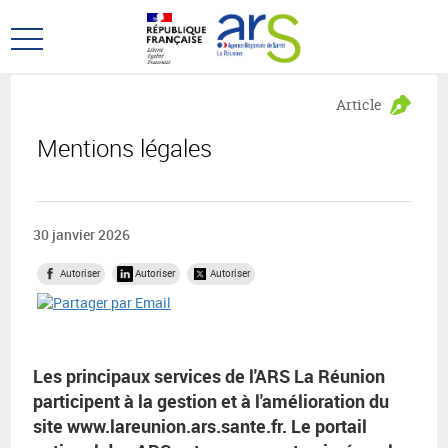
Aller
Aller
au
au
Ouvrir
menu
contenu
le
principal,
menu
Article
principal
Mentions légales
30 janvier 2026
Autoriser
Autoriser
Autoriser
Les principaux services de l'ARS La Réunion
participent à la gestion et à l'amélioration du
site www.lareunion.ars.sante.fr. Le portail