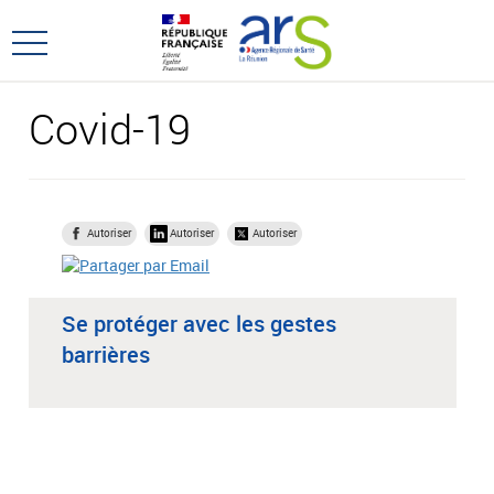
Aller
Aller
au
au
Ouvrir
menu
contenu
le
principal,
menu
Covid-19
principal
Autoriser
Autoriser
Autoriser
Se protéger avec les gestes
barrières