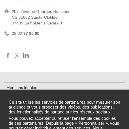
2bis, Avenue Georges Brassens
CS 61002 Sainte-Clotilde
97409 Saint-Denis Cedex 9
02 62
97 90 00
Mentions légales
Plan du site
Ce site utilise les services de partenaires pour mesurer son
audience et vous proposer des vidéos, des publications,
Accessibilité : partiellement conforme
des fonctionnalités de partage sur les réseaux sociaux.
Gestion des cookies
Vous pouvez accepter ou refuser l’ensemble des cookies
de ces partenaires. Depuis la page « Personnaliser », vous
pourrez gérer individuellement ces services. Nous