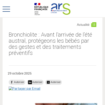
Aller
Aller
au
au
Ouvrir
menu
contenu
le
principal,
menu
Actualité
principal
Bronchiolite : Avant l’arrivée de l’été
austral, protégeons les bébés par
des gestes et des traitements
préventifs
29 octobre 2025
Autoriser
Autoriser
Autoriser