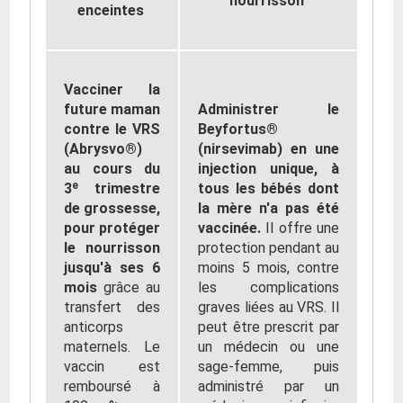
nourrisson
enceintes
Vacciner la
future maman
Administrer le
contre le VRS
Beyfortus®
(Abrysvo®)
(nirsevimab) en une
au cours du
injection unique, à
3ᵉ trimestre
tous les bébés dont
de grossesse,
la mère n'a pas été
pour protéger
vaccinée.
Il offre une
le nourrisson
protection pendant au
jusqu'à ses 6
moins 5 mois, contre
mois
grâce au
les complications
transfert des
graves liées au VRS. Il
anticorps
peut être prescrit par
maternels. Le
un médecin ou une
vaccin est
sage-femme, puis
remboursé à
administré par un