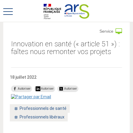
Aller
Aller
au
au
Ouvrir
menu
contenu
le
principal,
menu
Service
principal
Innovation en santé (« article 51 ») :
faîtes nous remonter vos projets
18 juillet 2022
Autoriser
Autoriser
Autoriser
Mot
Professionnels de santé
clé
Mot
Professionnels libéraux
:
clé
: