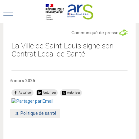
Aller
Aller
au
au
Ouvrir
menu
contenu
le
principal,
menu
Communiqué de presse
principal
La Ville de Saint-Louis signe son
Contrat Local de Santé
6 mars 2025
Autoriser
Autoriser
Autoriser
Mot
Politique de santé
clé
: