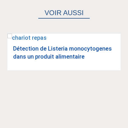
VOIR AUSSI
Détec­tion de Lis­te­ria mono­cy­to­genes
dans un pro­duit ali­men­taire