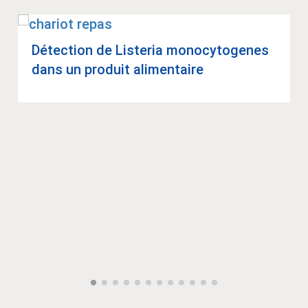
Détec­tion de Lis­te­ria mono­cy­to­genes
dans un pro­duit ali­men­taire