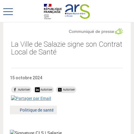
Aller
Aller
au
au
Ouvrir
menu
contenu
le
principal,
menu
Communiqué de presse
principal
La Ville de Salazie signe son Contrat
Local de Santé
15 octobre 2024
Autoriser
Autoriser
Autoriser
Mot
Politique de santé
clé
: