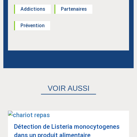
Addictions
Partenaires
Prévention
VOIR AUSSI
Détec­tion de Lis­te­ria mono­cy­to­genes
dans un pro­duit ali­men­taire