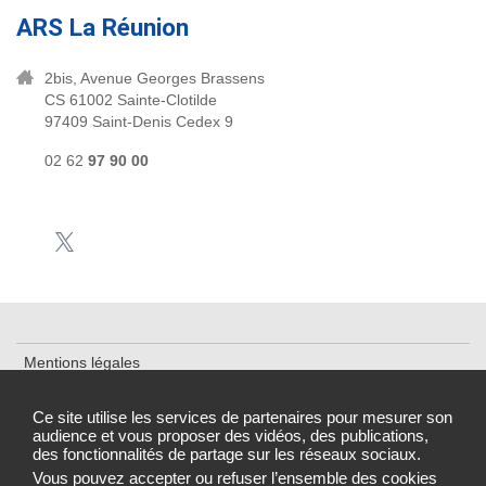
ARS La Réunion
2bis, Avenue Georges Brassens
CS 61002 Sainte-Clotilde
97409 Saint-Denis Cedex 9
02 62
97 90 00
Mentions légales
Plan du site
Ce site utilise les services de partenaires pour mesurer son
audience et vous proposer des vidéos, des publications,
Accessibilité : partiellement conforme
des fonctionnalités de partage sur les réseaux sociaux.
Gestion des cookies
Vous pouvez accepter ou refuser l’ensemble des cookies