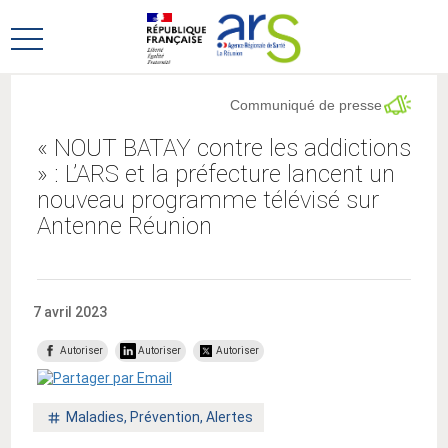
Aller
Aller
au
au
Ouvrir
menu
contenu
le
principal,
menu
Communiqué de presse
principal
« NOUT BATAY contre les addictions
» : L’ARS et la préfecture lancent un
nouveau programme télévisé sur
Antenne Réunion
7 avril 2023
Autoriser
Autoriser
Autoriser
Mot
Maladies, Prévention, Alertes
clé