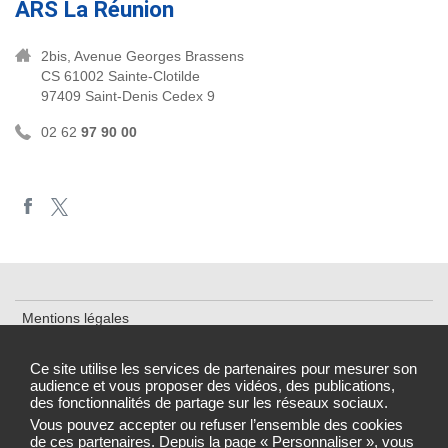
ARS La Réunion
2bis, Avenue Georges Brassens
CS 61002 Sainte-Clotilde
97409 Saint-Denis Cedex 9
02 62
97 90 00
Mentions légales
Plan du site
Ce site utilise les services de partenaires pour mesurer son
audience et vous proposer des vidéos, des publications,
Accessibilité : partiellement conforme
des fonctionnalités de partage sur les réseaux sociaux.
Gestion des cookies
Vous pouvez accepter ou refuser l’ensemble des cookies
de ces partenaires. Depuis la page « Personnaliser », vous