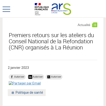
Aller
Aller
au
au
Ouvrir
menu
contenu
le
principal,
menu
Actualité
principal
Premiers retours sur les ateliers du
Conseil National de la Refondation
(CNR) organisés à La Réunion
2 janvier 2023
Autoriser
Autoriser
Autoriser
Mot
Politique de santé
clé
: