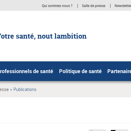
Qui sommes nous ?
Salle de presse
Newslette
otre santé, nout lambition
rofessionnels de santé
Politique de santé
Partenair
resse
Publications
Page
actuelle: