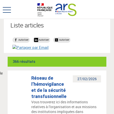
Aller
Aller
au
au
Ouvrir
menu
contenu
le
principal,
menu
Liste articles
principal
Autoriser
Autoriser
Autoriser
366 résultats
Réseau de
27/02/2026
l’hémovigilance
et de la sécurité
transfusionnelle
Vous trouverez ici des informations
relatives à l’organisation et aux missions
des institutions impliquées dans