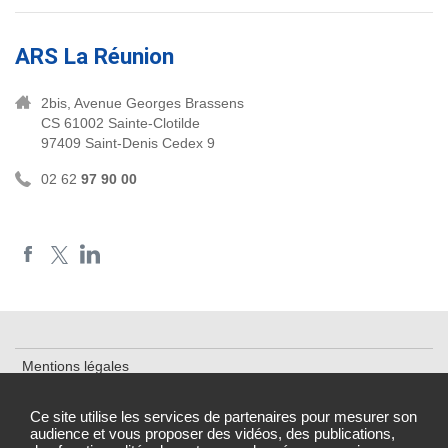
ARS La Réunion
2bis, Avenue Georges Brassens
CS 61002 Sainte-Clotilde
97409 Saint-Denis Cedex 9
02 62
97 90 00
Mentions légales
Plan du site
Ce site utilise les services de partenaires pour mesurer son
audience et vous proposer des vidéos, des publications,
Accessibilité : partiellement conforme