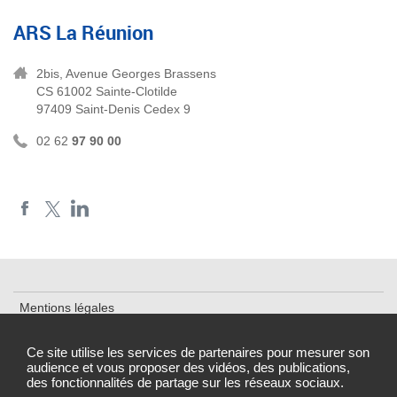
ARS La Réunion
2bis, Avenue Georges Brassens
CS 61002 Sainte-Clotilde
97409 Saint-Denis Cedex 9
02 62
97 90 00
Mentions légales
Plan du site
Ce site utilise les services de partenaires pour mesurer son
audience et vous proposer des vidéos, des publications,
Accessibilité : partiellement conforme
des fonctionnalités de partage sur les réseaux sociaux.