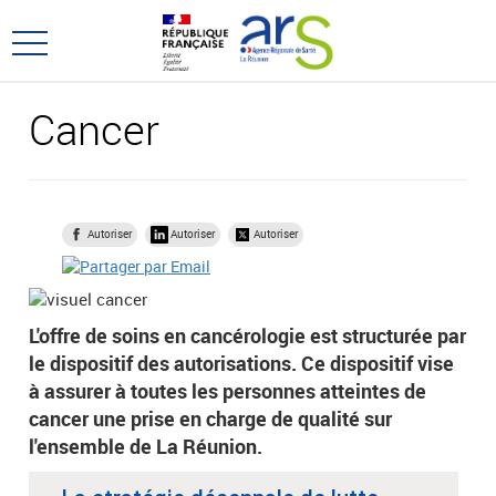
Aller
Aller
au
au
Ouvrir
menu
contenu
le
principal,
menu
Cancer
principal
Autoriser
Autoriser
Autoriser
L'offre de soins en cancérologie est structurée par
le dispositif des autorisations. Ce dispositif vise
à assurer à toutes les personnes atteintes de
cancer une prise en charge de qualité sur
l'ensemble de La Réunion.