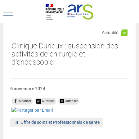
Aller
Aller
au
au
Ouvrir
menu
contenu
le
principal,
menu
Actualité
principal
Clinique Durieux : suspension des
activités de chirurgie et
d'endoscopie
6 novembre 2024
Autoriser
Autoriser
Autoriser
Mot
Offre de soins et Professionnels de santé
clé
: