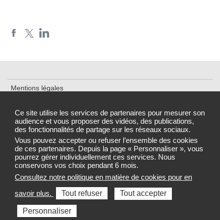
Mentions légales
Plan du site
Ce site utilise les services de partenaires pour mesurer son
audience et vous proposer des vidéos, des publications,
Accessibilité : partiellement conforme
des fonctionnalités de partage sur les réseaux sociaux.
Gestion des cookies
Vous pouvez accepter ou refuser l’ensemble des cookies
de ces partenaires. Depuis la page « Personnaliser », vous
pourrez gérer individuellement ces services. Nous
conservons vos choix pendant 6 mois.
Consultez notre politique en matière de cookies pour en
Sélectionnez une région pour accéder au site de votre Agence
savoir plus.
Tout refuser
Tout accepter
régionale de santé
Personnaliser
Toutes les ARS