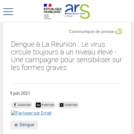
Aller
Aller
au
au
Ouvrir
menu
contenu
le
principal,
menu
Communiqué de presse
principal
Dengue à La Réunion : Le virus
circule toujours à un niveau élevé -
Une campagne pour sensibiliser sur
les formes graves
9 juin 2021
Autoriser
Autoriser
Autoriser
Mot
Dengue
clé