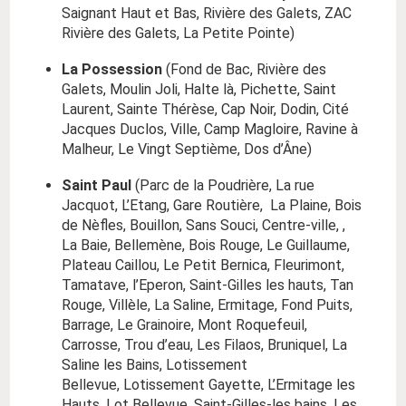
Saignant Haut et Bas, Rivière des Galets, ZAC
Rivière des Galets, La Petite Pointe)
La Possession
(Fond de Bac, Rivière des
Galets, Moulin Joli, Halte là, Pichette, Saint
Laurent, Sainte Thérèse, Cap Noir, Dodin, Cité
Jacques Duclos, Ville, Camp Magloire, Ravine à
Malheur, Le Vingt Septième, Dos d’Âne)
Saint Paul
(Parc de la Poudrière, La rue
Jacquot, L’Etang, Gare Routière, La Plaine, Bois
de Nèfles, Bouillon, Sans Souci, Centre-ville, ,
La Baie, Bellemène, Bois Rouge, Le Guillaume,
Plateau Caillou, Le Petit Bernica, Fleurimont,
Tamatave, l’Eperon, Saint-Gilles les hauts, Tan
Rouge, Villèle, La Saline, Ermitage, Fond Puits,
Barrage, Le Grainoire, Mont Roquefeuil,
Carrosse, Trou d’eau, Les Filaos, Bruniquel, La
Saline les Bains, Lotissement
Bellevue, Lotissement Gayette, L’Ermitage les
Hauts, Lot Bellevue, Saint-Gilles-les bains, Les