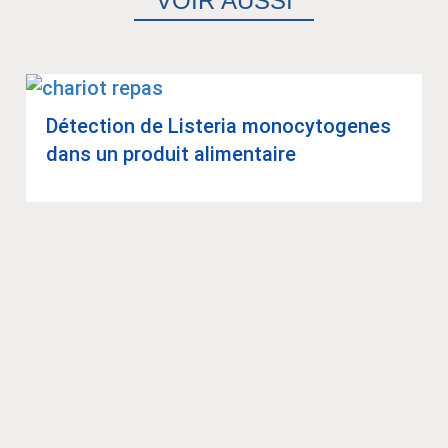
VOIR AUSSI
Détec­tion de Lis­te­ria mono­cy­to­genes
dans un pro­duit ali­men­taire