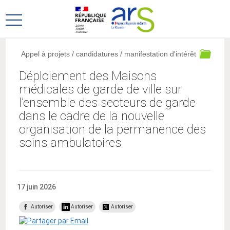
Aller
Aller
au
au
Ouvrir
menu
contenu
le
principal,
menu
Appel à projets / candidatures / manifestation d'intérêt
principal
Déploiement des Maisons
médicales de garde de ville sur
l’ensemble des secteurs de garde
dans le cadre de la nouvelle
organisation de la permanence des
soins ambulatoires
17 juin 2026
Autoriser
Autoriser
Autoriser