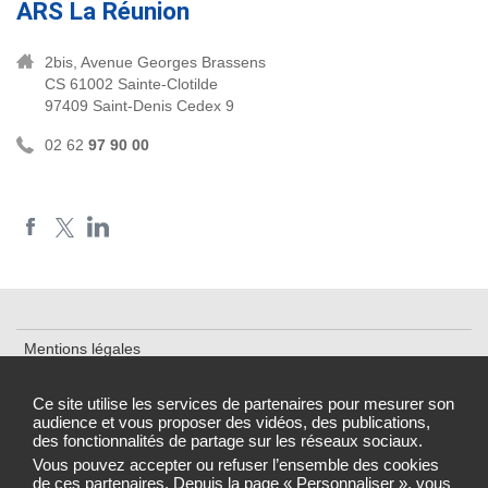
ARS La Réunion
2bis, Avenue Georges Brassens
CS 61002 Sainte-Clotilde
97409 Saint-Denis Cedex 9
02 62
97 90 00
Mentions légales
Plan du site
Ce site utilise les services de partenaires pour mesurer son
audience et vous proposer des vidéos, des publications,
Accessibilité : partiellement conforme
des fonctionnalités de partage sur les réseaux sociaux.
Gestion des cookies
Vous pouvez accepter ou refuser l’ensemble des cookies
de ces partenaires. Depuis la page « Personnaliser », vous