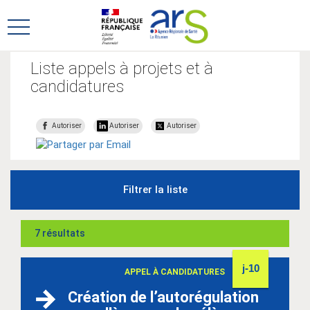
Aller
Aller
au
au
Ouvrir
menu
contenu
le
principal,
menu
Liste appels à projets et à
principal
candidatures
Autoriser
Autoriser
Autoriser
Filtrer la liste
7 résultats
j-10
APPEL À CANDIDATURES
Création de l’autorégulation