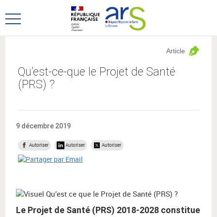
Aller
Aller
au
au
Ouvrir
menu
contenu
le
principal,
menu
Article
principal
Qu’est-ce-que le Projet de Santé
(PRS) ?
9 décembre 2019
Autoriser
Autoriser
Autoriser
Le Projet de Santé (PRS) 2018-2028 constitue