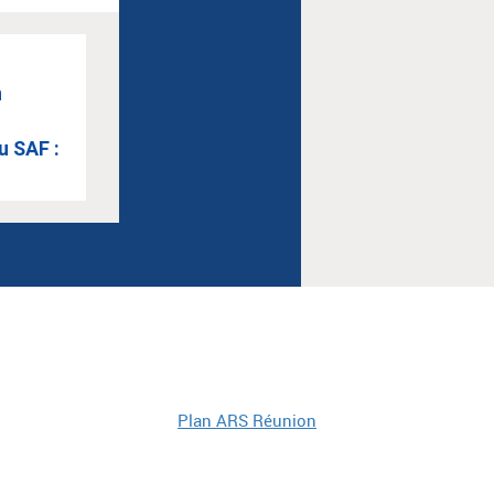
n
u SAF :