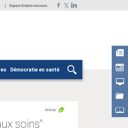
r
Espace Emploi-concours
res
Démocratie en santé
Rechercher
Article
aux soins"