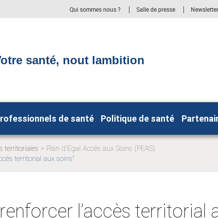
Qui sommes nous ?
Salle de presse
Newslette
otre santé, nout lambition
rofessionnels de santé
Politique de santé
Partenai
s territoriales
Plan d'Egal Accès aux Soins (PEAS)
cès territorial aux soins"
renforcer l’accès territorial 