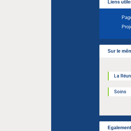
Liens utile
Page
Proj
Sur le mêm
La Réun
Soins
Egalement 