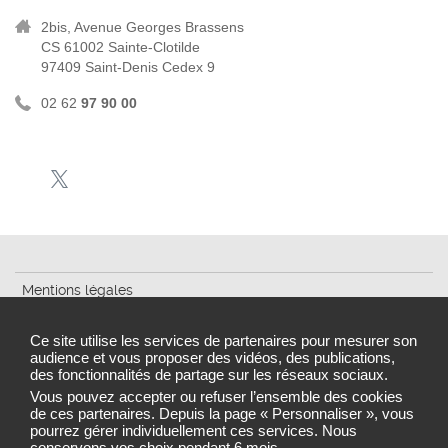
2bis, Avenue Georges Brassens
CS 61002 Sainte-Clotilde
97409 Saint-Denis Cedex 9
02 62
97 90 00
Mentions légales
Plan du site
Ce site utilise les services de partenaires pour mesurer son
audience et vous proposer des vidéos, des publications,
Accessibilité : partiellement conforme
des fonctionnalités de partage sur les réseaux sociaux.
Gestion des cookies
Vous pouvez accepter ou refuser l’ensemble des cookies
de ces partenaires. Depuis la page « Personnaliser », vous
pourrez gérer individuellement ces services. Nous
conservons vos choix pendant 6 mois.