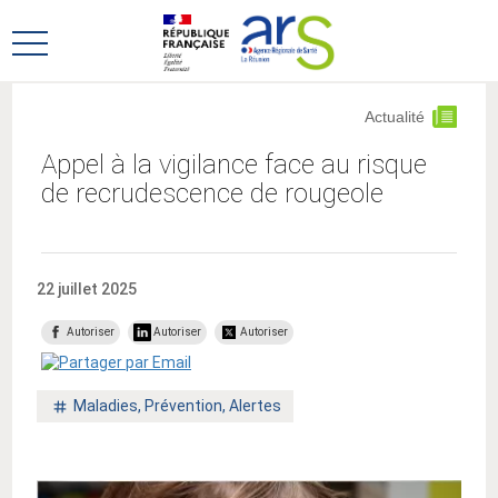
Aller
Aller
au
au
Ouvrir
menu
contenu
le
principal,
menu
Actualité
principal
Appel à la vigilance face au risque
de recrudescence de rougeole
22 juillet 2025
Autoriser
Autoriser
Autoriser
Mot
Maladies, Prévention, Alertes
clé
: