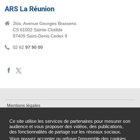
ARS La Réunion
2bis, Avenue Georges Brassens
CS 61002 Sainte-Clotilde
97409 Saint-Denis Cedex 9
02 62
97 90 00
Mentions légales
Plan du site
Ce site utilise les services de partenaires pour mesurer son
audience et vous proposer des vidéos, des publications,
Accessibilité : partiellement conforme
des fonctionnalités de partage sur les réseaux sociaux.
Gestion des cookies
Vous pouvez accepter ou refuser l’ensemble des cookies