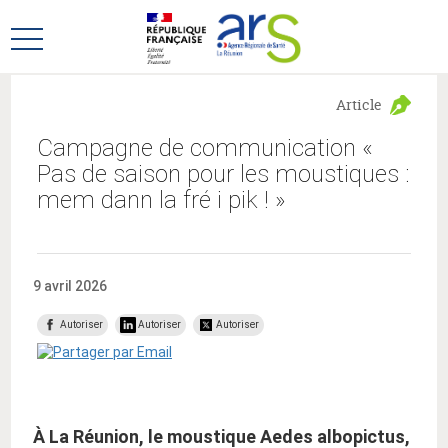
Aller
Aller
au
au
Ouvrir
menu
contenu
le
principal,
menu
Article
principal
Campagne de communication «
Pas de saison pour les moustiques :
mem dann la fré i pik ! »
9 avril 2026
Autoriser
Autoriser
Autoriser
À La Réunion, le moustique Aedes albopictus,